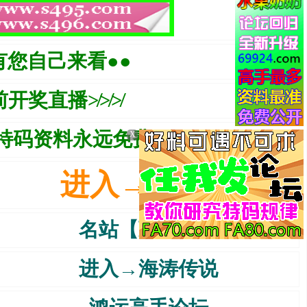
有您自己来看●●
前开奖直播≯≯≯
】特码资料永远免费
X
进入→公式网
名站【藏宝图】
进入→海涛传说