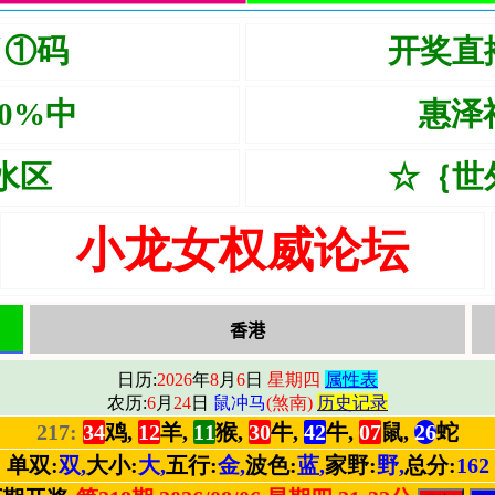
肖①码
开奖直播
0%中
惠泽
水区
☆｛世
小龙女权威论坛