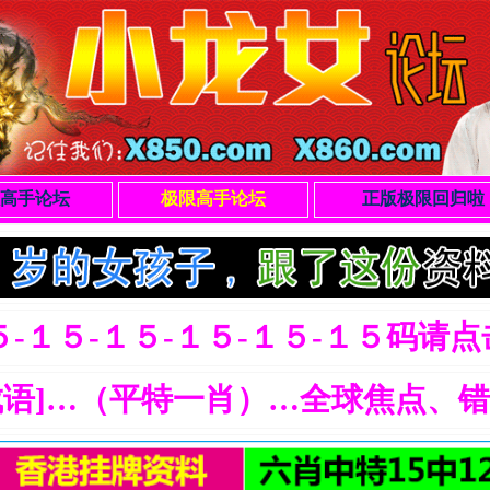
高手论坛
极限高手论坛
正版极限回归啦
１５-１５-１５-１５-１５-１５码请
字成语]…（平特一肖）…全球焦点、