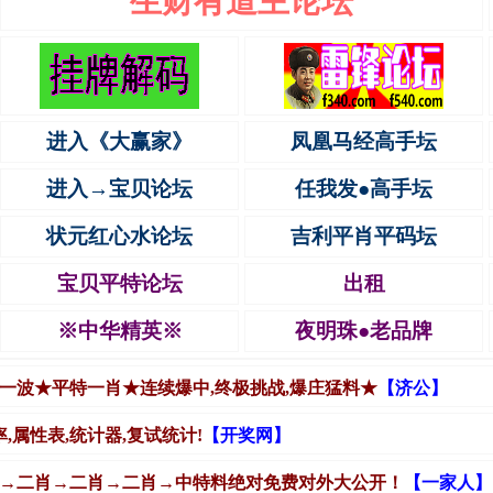
生财有道主论坛
进入《大赢家》
凤凰马经高手坛
进入→宝贝论坛
任我发●高手坛
状元红心水论坛
吉利平肖平码坛
宝贝平特论坛
出租
※中华精英※
夜明珠●老品牌
准一波★平特一肖★连续爆中,终极挑战,爆庄猛料★
【济公】
率,属性表,统计器,复试统计!
【开奖网】
二肖→二肖→二肖→二肖→中特料绝对免费对外大公开！
【一家人】