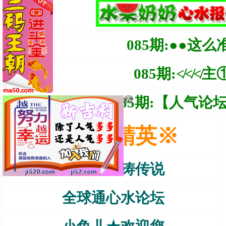
085期:●●这
085期:≮≮
085期:【人气
X
※中华精英※
进入→海涛传说
全球通心水论坛