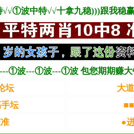
波中特√√①波中特√√十拿九稳)))跟我
①波---①波---①波---①波 包您期
论坛
大道
高手坛
■
准准
●