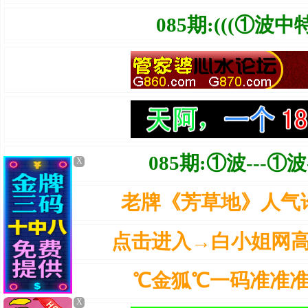
085期:(((①
085期:①波---
X
老牌《芳草地》人气
点击进入→白小姐网
℃金狐℃一码准准
X