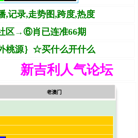
,记录,走势图,跨度,热度
社区→⑥肖已连准66期
外桃源｝☆买什么开什么
新吉利人气论坛