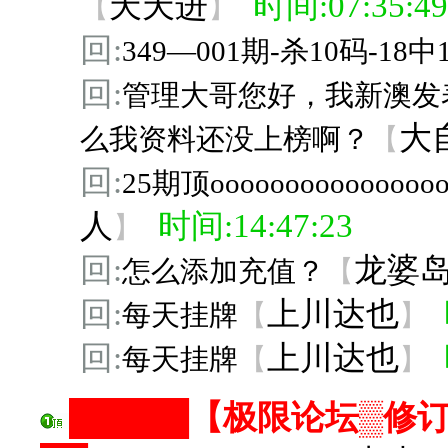
天天进
时间:07:35:49
【
】
回:
349—001期-杀10码-18
回:
管理大哥您好，我新澳发
大
么我资料还没上榜啊？
【
回:
25期顶oooooooooooooooo
人
时间:14:47:23
】
回:
龙婆
怎么添加充值？
【
回:
上川达也
每天挂牌
【
】
回:
上川达也
每天挂牌
【
】
█████【极限论坛▒修