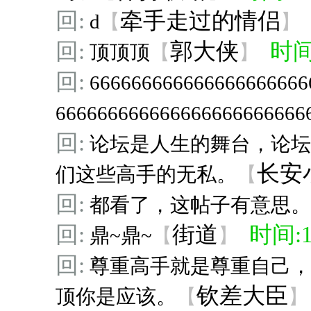
回:
牵手走过的情侣
d
【
】
回:
郭大侠
时间:
顶顶顶
【
】
回:
666666666666666666666
666666666666666666666666
回:
论坛是人生的舞台，论坛
长安
们这些高手的无私。
【
回:
都看了，这帖子有意思。
回:
街道
时间:12
鼎~鼎~
【
】
回:
尊重高手就是尊重自己，
钦差大臣
顶你是应该。
【
】