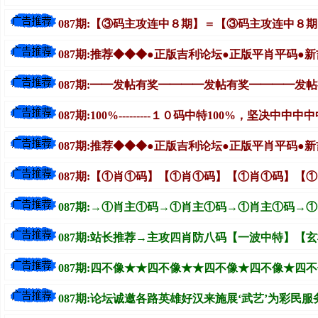
087期:【③码主攻连中８期】＝【③码主攻连中８
087期:推荐◆◆◆●正版吉利论坛●正版平肖平码●
087期:━━发帖有奖━━━━发帖有奖━━━━发
087期:100%---------１０码中特100%，坚决中中中中中
087期:推荐◆◆◆●正版吉利论坛●正版平肖平码●
087期:【①肖①码】【①肖①码】【①肖①码】【①
087期:→①肖主①码→①肖主①码→①肖主①码
087期:站长推荐→主攻四肖防八码【一波中特】【玄机
087期:四不像★★四不像★★四不像★四不像★四
087期:论坛诚邀各路英雄好汉来施展‘武艺’为彩