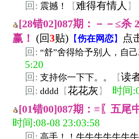
回:
难得有情人
震撼！
【
】
[28错02]087期：－－
赢！
(回
3
贴)
点击
【
伤在网恋
】
回:
“舒”舍得给予别人，自
5:20
回:
读
支持你一下下。。
【
回:
花花灰
时间:0
dddd
【
】
[01错00]087期：≡〖五尾
时间:08-08 23:03:58
回:
高手！！牛牛牛牛牛牛牛