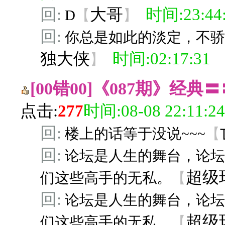
回:
大哥
时间:23:44
D
【
】
回:
你总是如此的淡定，不骄
独大侠
时间:02:17:31
】
[00错00]《087期》经
点击:
277
时间:08-08 22:11:24
回:
楼上的话等于没说~~~
【
回:
论坛是人生的舞台，论坛
超级
们这些高手的无私。
【
回:
论坛是人生的舞台，论坛
超级
们这些高手的无私。
【