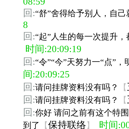
08:59
回:
“舒”舍得给予别人，自己
8
回:
“起”人生的每一次提升，
时间:20:09:19
回:
“令”“今”天努力一“点”
间:20:09:25
回:
请问挂牌资料没有吗？
【
回:
请问挂牌资料没有吗？
【
回:
你好 请问之前有这个特围
保持联络
时间:00
到了
【
】