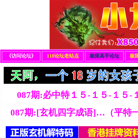
《访问论坛》
118论坛老站点
极限高手论坛
极
087期:必中特１５-１５-１５
087期:[玄机四字成语]…（