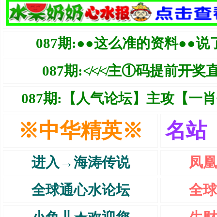
087期:●●这么准的资料●●
087期:≮≮≮主①码提前开奖
087期:【人气论坛】主攻【
※中华精英※
名站
进入→海涛传说
凤凰
全球通心水论坛
全球