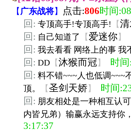
点击:
806
时间:08-
【
广东战将
】
回:
清
专顶高手!专顶高手!
【
回:
爱迷你
自己知道了
【
】
回:
我去看看 网络上的事 我
回:
沐猴而冠
时间:2
DD
【
】
回:
料不错~~~人也低调~~~
圣剑天娇
时间:23
顶。
【
】
回:
朋友相处是一种相互认可
内皆兄弟）输赢永远支持你
3:17:37