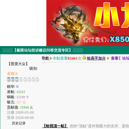
░░░░【极限论坛投诉建议问答交流专区】░░░░
导航
本帖查看
83461
次
给高手加分
查看〖论
【普渡大众】
级别:
圣骑士
精华:
0
发帖:
12212
铜板:
12249 个
银元:
127 元
贡献值:
11934 点
注册:2009-05-08
登录:2026-08-06
历史记录
【给我顶一帖】
您的“顶贴”是对我最大的支持、是给了我