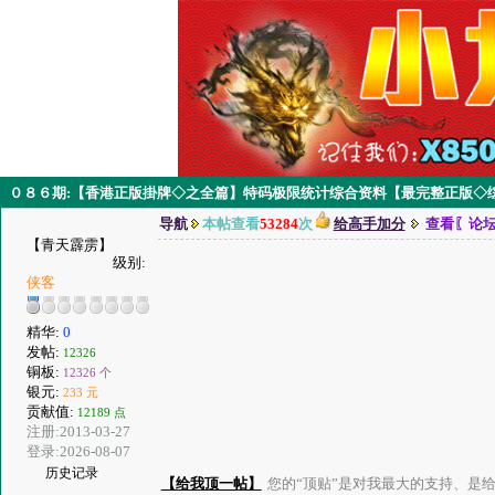
０８６期:【香港正版掛牌◇之全篇】特码极限统计综合资料【最完整正版◇综
导航
本帖查看
53284
次
给高手加分
查看〖论
【青天霹雳】
级别:
侠客
精华:
0
发帖:
12326
铜板:
12326 个
银元:
233 元
贡献值:
12189 点
注册:2013-03-27
登录:2026-08-07
历史记录
【给我顶一帖】
您的“顶贴”是对我最大的支持、是给了我